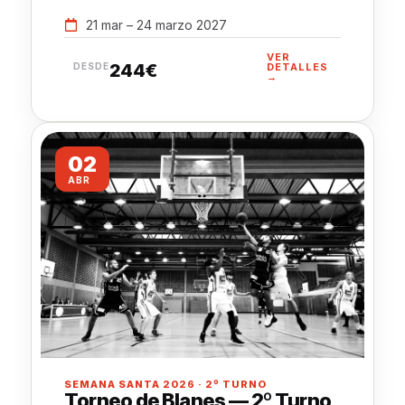
21 mar – 24 marzo 2027
VER
244€
DESDE
DETALLES
→
02
ABR
SEMANA SANTA 2026 · 2º TURNO
Torneo de Blanes — 2º Turno